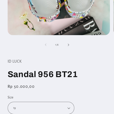
Open
media
1
of
1
/
6
in
modal
ID LUCK
Sandal 956 BT21
Regular
Rp 50.000,00
price
Size