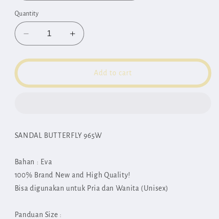
Quantity
Decrease
Increase
quantity
quantity
for
for
Sandal
Sandal
Add to cart
956
956
BT21
BT21
SANDAL BUTTERFLY 965W
Bahan : Eva
100% Brand New and High Quality!
Bisa digunakan untuk Pria dan Wanita (Unisex)
Panduan Size :