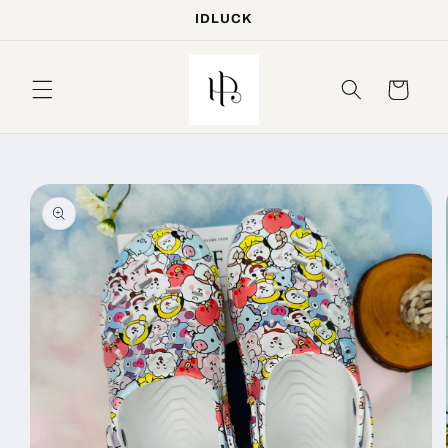
IDLUCK
Skip to
content
Cart
Skip to
product
information