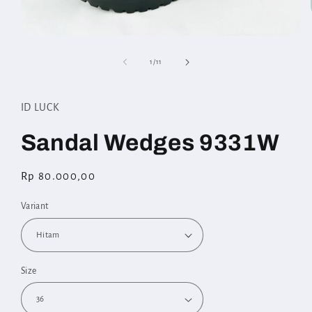
Open
media
1
of
1
/
11
in
modal
ID LUCK
Sandal Wedges 9331W
Regular
Rp 80.000,00
price
Variant
Size