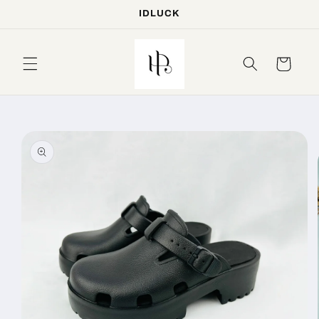
IDLUCK
Skip to
content
Cart
Skip to
product
information