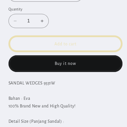
Quantity
Decrease
Increase
quantity
quantity
for
for
Sandal
Sandal
Add to cart
Wedges
Wedges
9331W
9331W
Buy it now
SANDAL WEDGES 9331W
Bahan : Eva
100% Brand New and High Quality!
Detail Size (Panjang Sandal) :