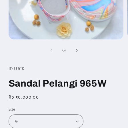
Open
media
1
of
1
/
4
in
modal
ID LUCK
Sandal Pelangi 965W
Regular
Rp 50.000,00
price
Size