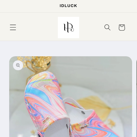
IDLUCK
Skip to
content
Cart
Skip to
product
information