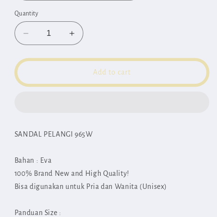
Quantity
Decrease
Increase
quantity
quantity
for
for
Sandal
Sandal
Add to cart
Pelangi
Pelangi
965W
965W
SANDAL PELANGI
965W
Bahan : Eva
100% Brand New and High Quality!
Bisa digunakan untuk Pria dan Wanita (Unisex)
Panduan Size :